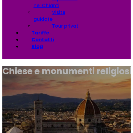
nel Chianti
Visite
guidate
Tour privati
Tariffe
Contatti
Blog
Chiese e monumenti religiosi