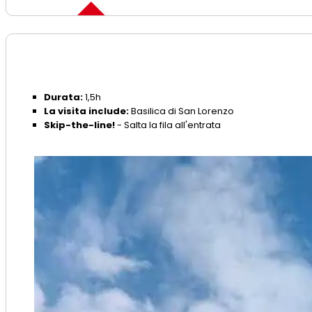
Skip the line
Durata:
1,5h
La visita include:
Basilica di San Lorenzo
Skip-the-line!
- Salta la fila all'entrata