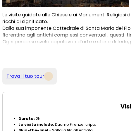
Le visite guidate alle Chiese e ai Monumenti Religiosi di
ricchi di significato.
Dalla sua imponente Cattedrale di Santa Maria del Fior
fiorentina agli antichi complessi conventuali, questi it
Ogni percorso svela capolavori d’arte e storie di fed
bellezza, silenzio e contemplazione.
Un modo autentico per conoscere Firenze e lasciarsi 
Trova il tuo tour
Vis
Durata:
2h
La visita include:
Duomo Firenze, cripta
Skip-the-line!
- Salta la fila all'entrata