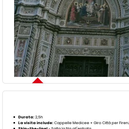
Skip the line
Durata:
2,5h
La visita include:
Cappelle Medicee + Giro Città per Firen
Skip-the-line!
- Salta la fila all'entrata