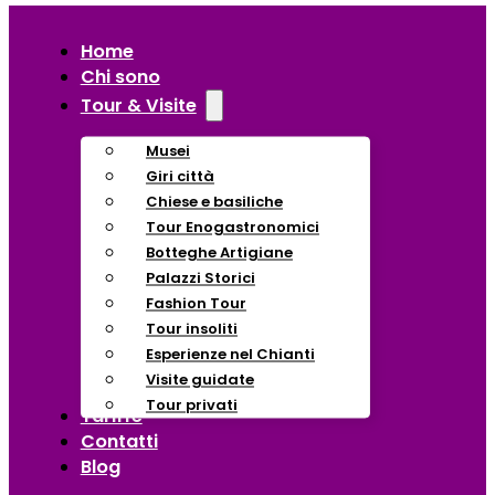
Home
Chi sono
Tour & Visite
Musei
Giri città
Chiese e basiliche
Tour Enogastronomici
Botteghe Artigiane
Palazzi Storici
Fashion Tour
Tour insoliti
Esperienze nel Chianti
Visite guidate
Tour privati
Tariffe
Contatti
Blog