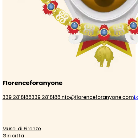
Florenceforanyone
339 2818188
339 2818188
info@florenceforanyone.com
L
Musei di Firenze
Giri città