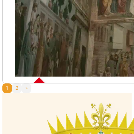
1
2
»
Skip the line