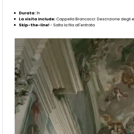
Durata:
1h
La visita include:
Cappella Brancacci: Descrizione degli este
Skip-the-line!
- Salta la fila all'entrata