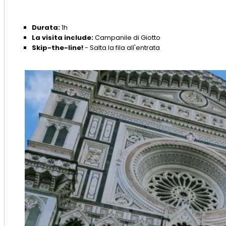
Durata:
1h
La visita include:
Campanile di Giotto
Skip-the-line!
- Salta la fila all'entrata