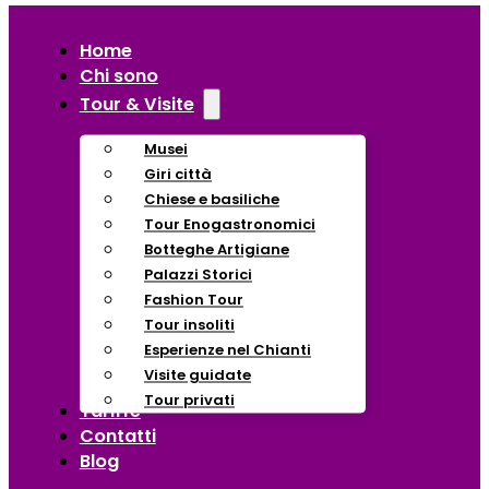
Home
Chi sono
Tour & Visite
Musei
Giri città
Chiese e basiliche
Tour Enogastronomici
Botteghe Artigiane
Palazzi Storici
Fashion Tour
Tour insoliti
Esperienze nel Chianti
Visite guidate
Tour privati
Tariffe
Contatti
Blog