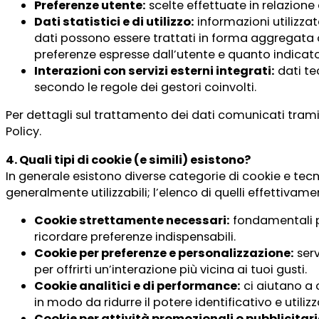
Preferenze utente:
scelte effettuate in relazione
Dati statistici e di utilizzo:
informazioni utilizzat
dati possono essere trattati in forma aggregata o
preferenze espresse dall’utente e quanto indicato
Interazioni con servizi esterni integrati:
dati tec
secondo le regole dei gestori coinvolti.
Per dettagli sul trattamento dei dati comunicati tramite
Policy.
4. Quali tipi di cookie (e simili) esistono?
In generale esistono diverse categorie di cookie e tecn
generalmente utilizzabili; l’elenco di quelli effettivam
Cookie strettamente necessari:
fondamentali pe
ricordare preferenze indispensabili.
Cookie per preferenze e personalizzazione:
serv
per offrirti un’interazione più vicina ai tuoi gusti.
Cookie analitici e di performance:
ci aiutano a 
in modo da ridurre il potere identificativo e utili
Cookie per attività promozionali o pubblicitari