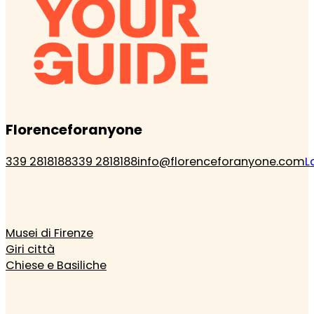
Florenceforanyone
339 2818188
339 2818188
info@florenceforanyone.com
L
Musei di Firenze
Giri città
Chiese e Basiliche