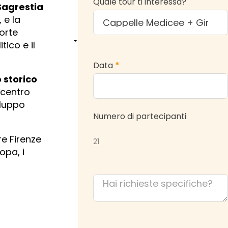
Quale tour ti interessa?
Sagrestia
 e la
forte
tico e il
Data
*
 storico
il centro
iluppo
Numero di partecipanti
e Firenze
21
opa, i