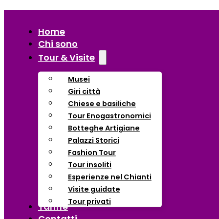
Home
Chi sono
Tour & Visite
Musei
Giri città
Chiese e basiliche
Tour Enogastronomici
Botteghe Artigiane
Palazzi Storici
Fashion Tour
Tour insoliti
Esperienze nel Chianti
Visite guidate
Tour privati
Tariffe
Contatti