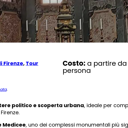
Costo:
a partire da
i Firenze
,
Tour
persona
cata
.
tere politico e scoperta urbana
, ideale per comp
 Firenze.
le Medicee
, uno dei complessi monumentali più sign