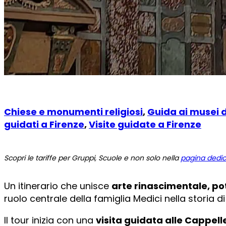
Chiese e monumenti religiosi
,
Guida ai musei d
guidati a Firenze
,
Visite guidate a Firenze
Scopri le tariffe per Gruppi, Scuole e non solo nella
pagina dedi
Un itinerario che unisce
arte rinascimentale, po
ruolo centrale della famiglia Medici nella storia di
Il tour inizia con una
visita guidata alle Cappel