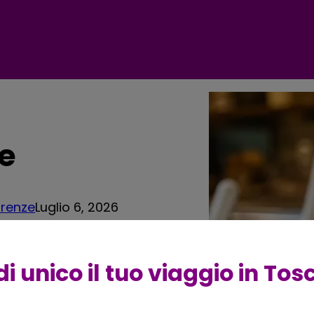
ze
Firenze
Luglio 6, 2026
 di marketing, ma un uomo
scenografiche e, a quanto
i unico il tuo viaggio in To
mentata e leggenda
ero questo gelato, dove
à e dove assaggiarlo oggi.