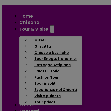
Home
Chi sono
Tour & Visite
Musei
Giri città
Chiese e basiliche
Tour Enogastronomici
Botteghe Artigiane
Palazzi Storici
Fashion Tour
Tour insoliti
Esperienze nel Chianti
Visite guidate
Tour privati
Tariffe
Contatti