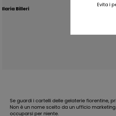
Evita i p
Ilaria Billeri
Se guardi i cartelli delle gelaterie fiorentine,
Non è un nome scelto da un ufficio marketing. 
occuparsi per niente.