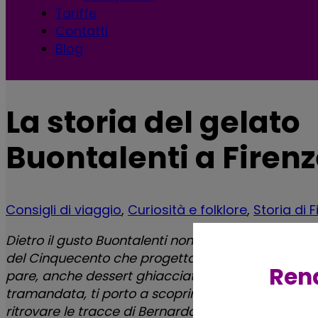
Tariffe
Contatti
Blog
La storia del gelato
Buontalenti a Firen
Consigli di viaggio
,
Curiosità e folklore
,
Storia di 
Dietro il gusto Buontalenti non c’è un’operazione
del Cinquecento che progettava fortezze, grotte 
Rend
pare, anche dessert ghiacciati. Tra storia docu
tramandata, ti porto a scoprire come nasce davv
ritrovare le tracce di Bernardo Buontalenti in citt