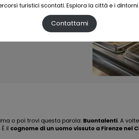
ercorsi turistici scontati. Esplora la città e i dintor
Contattami
 prima o poi trovi questa parola:
Buontalenti
. A volt
È il
cognome di un uomo vissuto a Firenze nel 