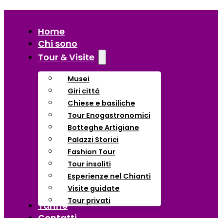
Home
Chi sono
Tour & Visite
Musei
Giri città
Chiese e basiliche
Tour Enogastronomici
Botteghe Artigiane
Palazzi Storici
Fashion Tour
Tour insoliti
Esperienze nel Chianti
Visite guidate
Tour privati
Tariffe
Contatti