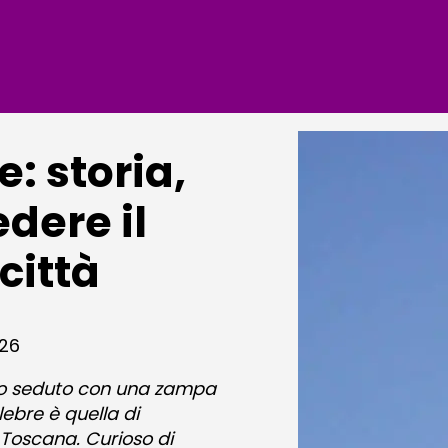
e: storia,
edere il
città
026
rato seduto con una zampa
lebre è quella di
 Toscana. Curioso di