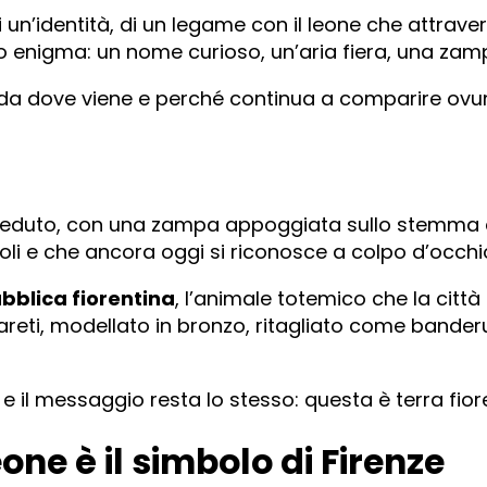
di un’identità, di un legame con il leone che attravers
colo enigma: un nome curioso, un’aria fiera, una 
 da dove viene e perché continua a comparire ovun
eduto, con una zampa appoggiata sullo stemma di F
coli e che ancora oggi si riconosce a colpo d’occhi
bblica fiorentina
, l’animale totemico che la cit
 pareti, modellato in bronzo, ritagliato come banderuo
 il messaggio resta lo stesso: questa è terra fioren
eone è il simbolo di Firenze