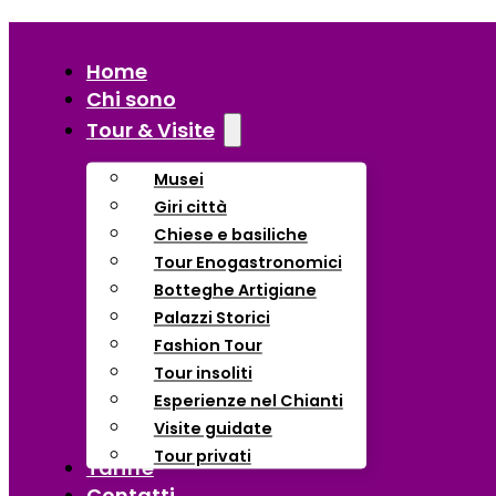
Home
Chi sono
Tour & Visite
Musei
Giri città
Chiese e basiliche
Tour Enogastronomici
Botteghe Artigiane
Palazzi Storici
Fashion Tour
Tour insoliti
Esperienze nel Chianti
Visite guidate
Tour privati
Tariffe
Contatti