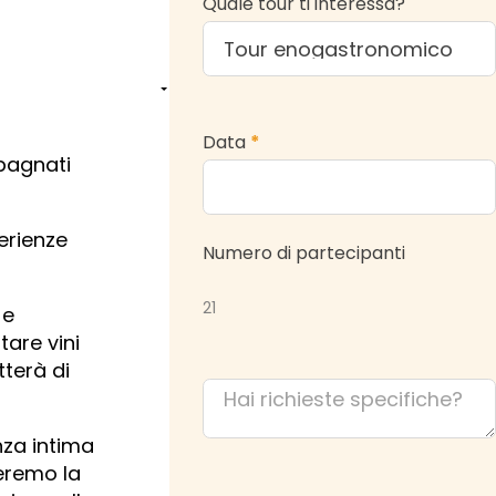
Quale tour ti interessa?
Data
*
mpagnati
perienze
Numero di partecipanti
21
 e
tare vini
tterà di
nza intima
reremo la