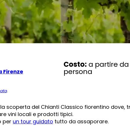
Costo:
a partire da
persona
 Firenze
cata
.
la scoperta del Chianti Classico fiorentino dove, tr
 vini locali e prodotti tipici.
o per
un tour guidato
tutto da assaporare.