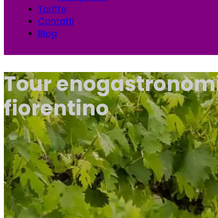
Tariffe
Contatti
Blog
Tour enogastronomic
fiorentino