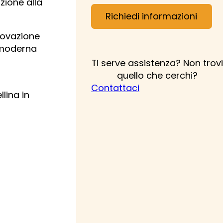
zione alla
Richiedi informazioni
novazione
a moderna
Ti serve assistenza? Non trovi
quello che cerchi?
Contattaci
lina in