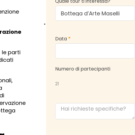
Quale tour ti interessa?
tenzione
razione
Data
*
 le parti
dicati
Numero di partecipanti
nali,
21
a
di
servazione
ottega