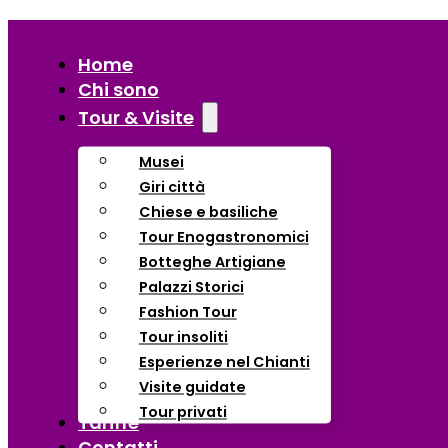
Home
Chi sono
Tour & Visite
Musei
Giri città
Chiese e basiliche
Tour Enogastronomici
Botteghe Artigiane
Palazzi Storici
Fashion Tour
Tour insoliti
Esperienze nel Chianti
Visite guidate
Tour privati
Tariffe
Contatti