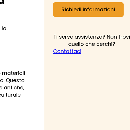
za
Richiedi informazioni
 la
Ti serve assistenza? Non trovi
quello che cerchi?
Contattaci
e materiali
rso. Questo
e antiche,
ulturale