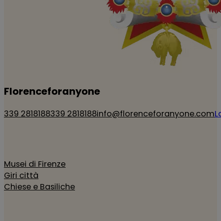
Florenceforanyone
339 2818188
339 2818188
info@florenceforanyone.com
L
Musei di Firenze
Giri città
Chiese e Basiliche