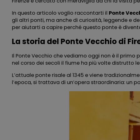
Firenze e cercato con meraviglia da chi la visita pe
In questo articolo voglio raccontarti il
Ponte
Vecc
gli altri ponti, ma anche di curiosità, leggende e
per aiutarti a capire perché questo ponte è diventato
La storia del Ponte Vecchio di Fir
Il Ponte Vecchio che vediamo oggi non è il primo p
nel corso dei secoli il fiume ha più volte distrutto 
L’attuale ponte risale al 1345 e viene tradizionalm
l’epoca, si trattava di un’opera straordinaria: un