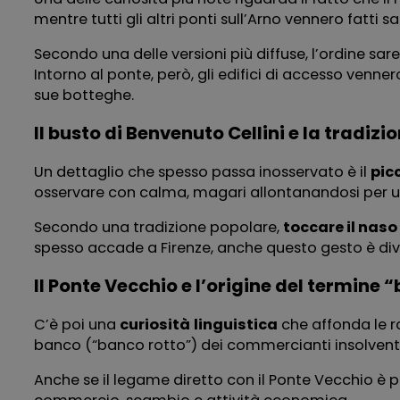
mentre tutti gli altri ponti sull’Arno vennero fatti sa
Secondo una delle versioni più diffuse, l’ordine sa
Intorno al ponte, però, gli edifici di accesso ven
sue botteghe.
Il busto di Benvenuto Cellini e la tradizi
Un dettaglio che spesso passa inosservato è il
pic
osservare con calma, magari allontanandosi per un
Secondo una tradizione popolare,
toccare il naso
spesso accade a Firenze, anche questo gesto è div
Il Ponte Vecchio e l’origine del termine
C’è poi una
curiosità
linguistica
che affonda le r
banco (“banco rotto”) dei commercianti insolventi
Anche se il legame diretto con il Ponte Vecchio è