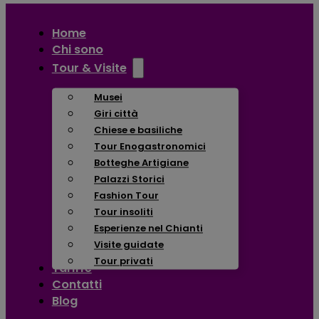
Home
Chi sono
Tour & Visite
Musei
Giri città
Chiese e basiliche
Tour Enogastronomici
Botteghe Artigiane
Palazzi Storici
Fashion Tour
Tour insoliti
Esperienze nel Chianti
Visite guidate
Tour privati
Tariffe
Contatti
Blog